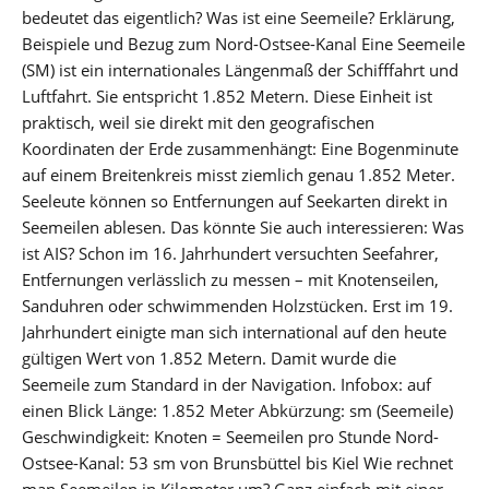
bedeutet das eigentlich? Was ist eine Seemeile? Erklärung,
Beispiele und Bezug zum Nord-Ostsee-Kanal Eine Seemeile
(SM) ist ein internationales Längenmaß der Schifffahrt und
Luftfahrt. Sie entspricht 1.852 Metern. Diese Einheit ist
praktisch, weil sie direkt mit den geografischen
Koordinaten der Erde zusammenhängt: Eine Bogenminute
auf einem Breitenkreis misst ziemlich genau 1.852 Meter.
Seeleute können so Entfernungen auf Seekarten direkt in
Seemeilen ablesen. Das könnte Sie auch interessieren: Was
ist AIS? Schon im 16. Jahrhundert versuchten Seefahrer,
Entfernungen verlässlich zu messen – mit Knotenseilen,
Sanduhren oder schwimmenden Holzstücken. Erst im 19.
Jahrhundert einigte man sich international auf den heute
gültigen Wert von 1.852 Metern. Damit wurde die
Seemeile zum Standard in der Navigation. Infobox: auf
einen Blick Länge: 1.852 Meter Abkürzung: sm (Seemeile)
Geschwindigkeit: Knoten = Seemeilen pro Stunde Nord-
Ostsee-Kanal: 53 sm von Brunsbüttel bis Kiel Wie rechnet
man Seemeilen in Kilometer um? Ganz einfach mit einer