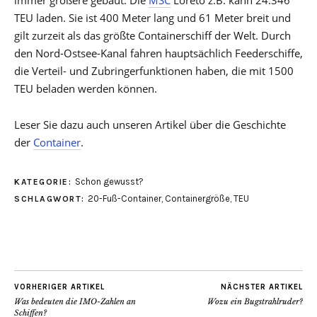
immer größere gebaut. Die
MSC
Loreto z.B. kann 24.346
TEU laden. Sie ist 400 Meter lang und 61 Meter breit und
gilt zurzeit als das größte Containerschiff der Welt. Durch
den Nord-Ostsee-Kanal fahren hauptsächlich Feederschiffe,
die Verteil- und Zubringerfunktionen haben, die mit 1500
TEU beladen werden können.
Leser Sie dazu auch unseren Artikel über die Geschichte
der
Container
.
Schon gewusst?
KATEGORIE:
20-Fuß-Container
,
Containergröße
,
TEU
SCHLAGWORT:
VORHERIGER ARTIKEL
NÄCHSTER ARTIKEL
Was bedeuten die IMO-Zahlen an
Wozu ein Bugstrahlruder?
Schiffen?